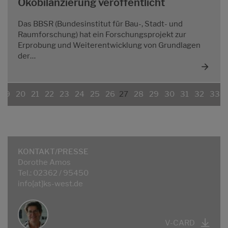
Ökobilanzierung veröffentlicht
Das BBSR (Bundesinstitut für Bau-, Stadt- und
Raumforschung) hat ein Forschungsprojekt zur
Erprobung und Weiterentwicklung von Grundlagen
der…
19
20
21
22
23
24
25
26
27
28
29
30
31
32
33
KONTAKT/PRESSE
Dorothe Amos
Tel.: 02362 / 95450
info[at]ks-west.de
V-CARD