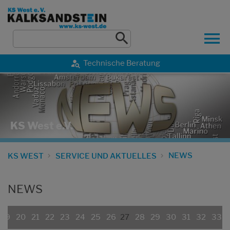
Technische Beratung
KS West e.V.
NEWS
KS WEST
SERVICE UND AKTUELLES
NEWS
19
20
21
22
23
24
25
26
27
28
29
30
31
32
33