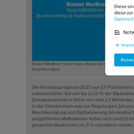
Diese si
diese zur
Datensch
Not
Impr
Auswa
Roland Meißner fordert den Abbau bürokratischer Hü
beschleunigen.
Die Hochbauprognose 2025 von EY-Parthenon spr
substanziellen Teil von bis zu 15 % der Baukoste
Einsparpotenzial in Höhe von rund 2,7 Milliarden.
in der Standardisierung von Regelungen, bei pro
Beschleunigung und Digitalisierung bürokratisc
aufgeführten Maßnahmen ließen sich rund 15 bis
gesamten Baukosten um 3 % reduzieren würde.