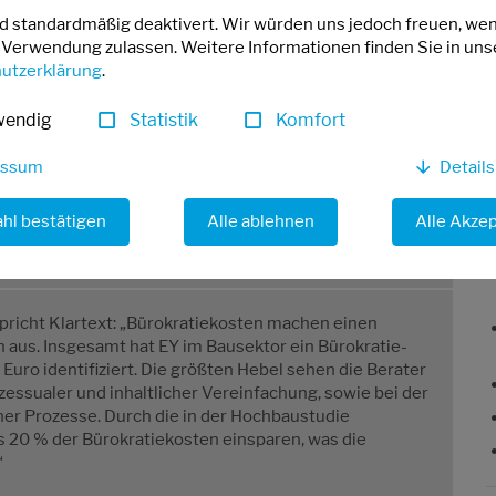
nd standardmäßig deaktivert. Wir würden uns jedoch freuen, we
 Verwendung zulassen. Weitere Informationen finden Sie in uns
utzerklärung
.
wendig
Statistik
Komfort
essum
Detail
hl bestätigen
Alle ablehnen
Alle Akze
rden, um Baukosten zu senken und den Wohnungsbau zu
icht Klartext: „Bürokratiekosten machen einen
n aus. Insgesamt hat EY im Bausektor ein Bürokratie-
 Euro identifiziert. Die größten Hebel sehen die Berater
zessualer und inhaltlicher Vereinfachung, sowie bei der
her Prozesse. Durch die in der Hochbaustudie
 20 % der Bürokratiekosten einsparen, was die
“