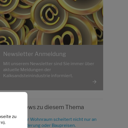
Newsletter Anmeldung
Mit unserem Newsletter sind Sie immer über
aktuelle Meldungen der
Kalksandsteinindustrie informiert.
Weitere News zu diesem Thema
seite zu
Bezahlbarer Wohnraum scheitert nicht nur an
n).
Zinsen, Förderung oder Baupreisen.