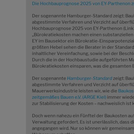
Die Hochbauprognose 2025 von EY-Parthenon 
Der sogenannte Hamburger-Standard zeigt: Bauk
abgestimmte Verfahren und Verzicht auf überflü
Hochbauprognose 2025 von EY-Parthenon (Link i
„Bürokratiekosten machen einen substanziellen T
EY im Bausektor ein Bürokratie-Einsparpotenzial i
größten Hebel sehen die Berater in der Standar
inhaltlicher Vereinfachung, sowie bei der Besch
Durch die in der Hochbaustudie aufgeführten Ma
Bürokratiekosten einsparen, was die gesamten 
Der sogenannte
Hamburger-Standard
zeigt: Bau
abgestimmte Verfahren und Verzicht auf überflü
Mauerwerksindustrie leisten wir, wie die
Baukost
zeitgemäßes Bauen e.V. (ARGE Kiel)
immer wieder
zur Stabilisierung der Kosten – nachweislich ist
Doch wenn nahezu ein Fünftel der Baukosten auf 
Verwaltung gefordert. Es ist unerlässlich, dass 
angegangen wird. Nur so können wir gemeinsa