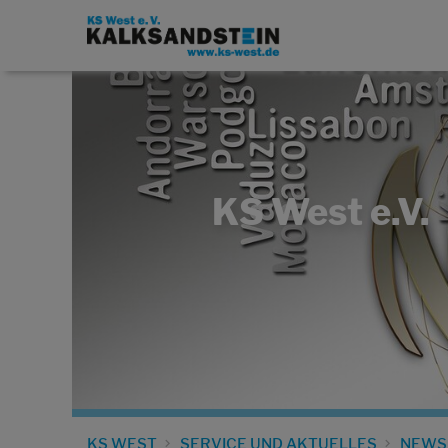
KS West e.V.
KS WEST
SERVICE UND AKTUELLES
NEWS