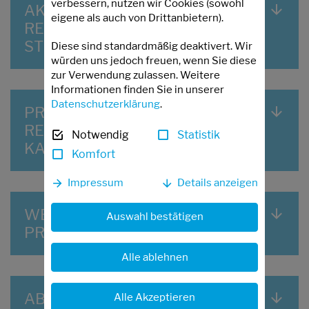
verbessern, nutzen wir Cookies (sowohl
AKTUELLES PROJEKT
eigene als auch von Drittanbietern).
RECYCLING: KS IM
STRASSENBAU
Diese sind standardmäßig deaktivert. Wir
würden uns jedoch freuen, wenn Sie diese
zur Verwendung zulassen. Weitere
Informationen finden Sie in unserer
Datenschutzerklärung
.
PROJEKTÜBERSICHT:
RECYCLING VON
Notwendig
Statistik
KALKSANDSTEIN
Komfort
Impressum
Details anzeigen
WEITERE AKTUELLE AIF-
Auswahl bestätigen
PROJEKTE
Alle ablehnen
ABGESCHLOSSENE AIF-
Alle Akzeptieren