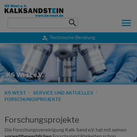
Technische Beratung
KS West e.V.
KS WEST
SERVICE UND AKTUELLES
FORSCHUNGSPROJEKTE
Forschungsprojekte
Die Forschungsvereinigung Kalk-Sand e.V. hat mit seinen
vorwettbewerblichen
Forschungstätigkeiten schon