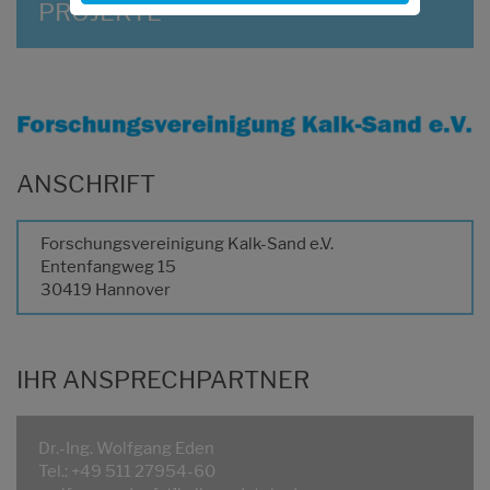
PROJEKTE
ANSCHRIFT
Forschungsvereinigung Kalk-Sand e.V.
Entenfangweg 15
30419 Hannover
IHR ANSPRECHPARTNER
Dr.-Ing. Wolfgang Eden
Tel.: +49 511 27954-60