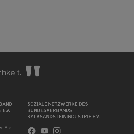
"
hkeit.
BAND
SOZIALE NETZWERKE DES
E.V.
BUNDESVERBANDS
KALKSANDSTEININDUSTRIE E.V.
en Sie