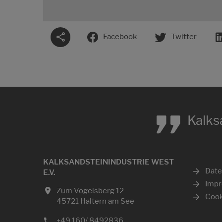
Facebook
Twitter
„
Kalks
KALKSANDSTEININDUSTRIE WEST
Date
E.V.
Imp
Zum Vogelsberg 12
Cook
45721 Haltern am See
+49 160/ 8492836