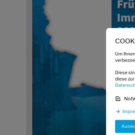
COOKI
Um Ihnen
verbesser
Diese si
diese zur
Datensch
Not
Impr
Auswa