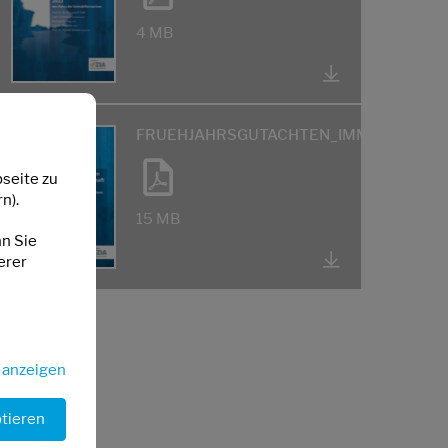
4 MB
FRUEHJAHRSGUTACHTEN_IMMOBILIENWI
seite zu
n).
15 MB
nn Sie
erer
s anzeigen
ptieren