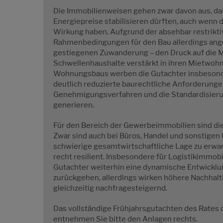
Die Immobilienweisen gehen zwar davon aus, das
Energiepreise stabilisieren dürften, auch wenn
Wirkung haben. Aufgrund der absehbar restriktiv
Rahmenbedingungen für den Bau allerdings ang
gestiegenen Zuwanderung – den Druck auf die M
Schwellenhaushalte verstärkt in ihren Mietwoh
Wohnungsbaus werben die Gutachter insbesond
deutlich reduzierte baurechtliche Anforderunge
Genehmigungsverfahren und die Standardisieru
generieren.
Für den Bereich der Gewerbeimmobilien sind di
Zwar sind auch bei Büros, Handel und sonstige
schwierige gesamtwirtschaftliche Lage zu erwar
recht resilient. Insbesondere für Logistikimmob
Gutachter weiterhin eine dynamische Entwicklu
zurückgehen, allerdings wirken höhere Nachha
gleichzeitig nachfragesteigernd.
Das vollständige Frühjahrsgutachten des Rates
entnehmen Sie bitte den Anlagen rechts.