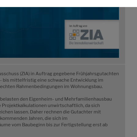
usschuss (ZIA) in Auftrag gegebene Frühjahrsgutachten
 bis mittelfristig eine schwache Entwicklung im
chlechten Rahmenbedingungen im Wohnungsbau.
n belasten den Eigenheim- und Mehrfamilienhausbau
Projektkalkulationen unwirtschaftlich, da sich
eichen lassen. Daher rechnen die Gutachter mit
n kommenden Jahren, die sich im
me vom Baubeginn bis zur Fertigstellung erst ab