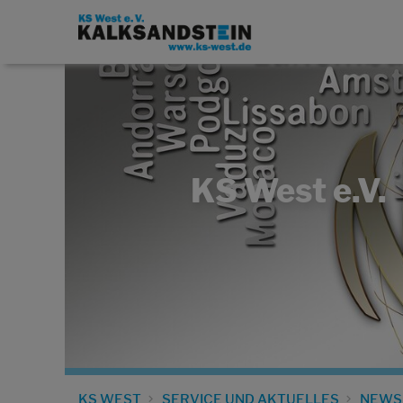
KS West e.V.
KS WEST
SERVICE UND AKTUELLES
NEWS