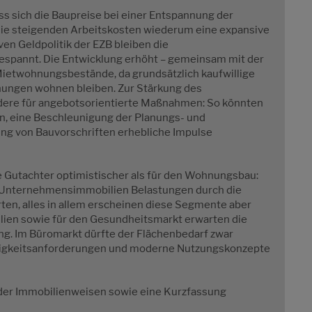
s sich die Baupreise bei einer Entspannung der
 die steigenden Arbeitskosten wiederum eine expansive
en Geldpolitik der EZB bleiben die
espannt. Die Entwicklung erhöht – gemeinsam mit der
ietwohnungsbestände, da grundsätzlich kaufwillige
nungen wohnen bleiben. Zur Stärkung des
ere für angebotsorientierte Maßnahmen: So könnten
n, eine Beschleunigung der Planungs- und
ng von Bauvorschriften erhebliche Impulse
e Gutachter optimistischer als für den Wohnungsbau:
n Unternehmensimmobilien Belastungen durch die
ten, alles in allem erscheinen diese Segmente aber
ilien sowie für den Gesundheitsmarkt erwarten die
ng. Im Büromarkt dürfte der Flächenbedarf zwar
ltigkeitsanforderungen und moderne Nutzungskonzepte
 der Immobilienweisen sowie eine Kurzfassung