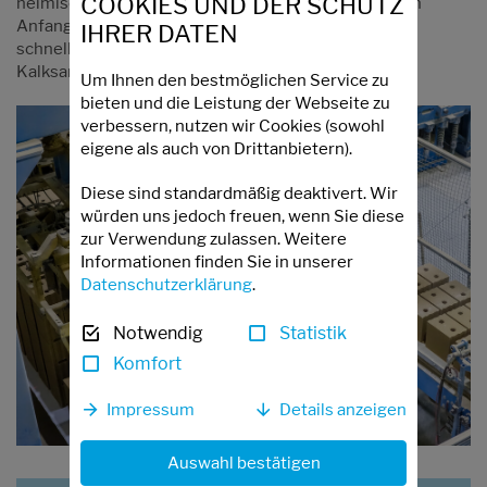
COOKIES UND DER SCHUTZ
heimische Rohstoffe verwendet. Dies vermeidet von
Anfang an unnötige Transportwege, ermöglicht eine
IHRER DATEN
schnelle Verfügbarkeit und eine umweltbewusste
Kalksandstein-Lieferung.
Um Ihnen den bestmöglichen Service zu
bieten und die Leistung der Webseite zu
verbessern, nutzen wir Cookies (sowohl
eigene als auch von Drittanbietern).
Diese sind standardmäßig deaktivert. Wir
würden uns jedoch freuen, wenn Sie diese
zur Verwendung zulassen. Weitere
Informationen finden Sie in unserer
Datenschutzerklärung
.
Notwendig
Statistik
Komfort
Impressum
Details anzeigen
Auswahl bestätigen