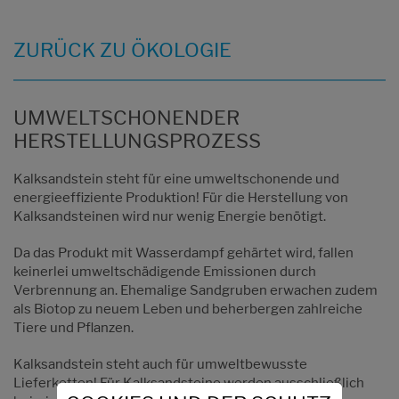
ZURÜCK ZU ÖKOLOGIE
UMWELTSCHONENDER
HERSTELLUNGSPROZESS
Kalksandstein steht für eine umweltschonende und
energieeffiziente Produktion! Für die Herstellung von
Kalksandsteinen wird nur wenig Energie benötigt.
Da das Produkt mit Wasserdampf gehärtet wird, fallen
keinerlei umweltschädigende Emissionen durch
Verbrennung an. Ehemalige Sandgruben erwachen zudem
als Biotop zu neuem Leben und beherbergen zahlreiche
Tiere und Pflanzen.
Kalksandstein steht auch für umweltbewusste
Lieferketten! Für Kalksandsteine werden ausschließlich